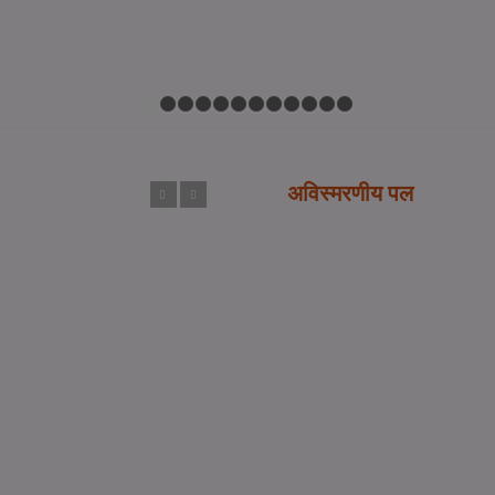
1
2
3
4
5
6
7
8
9
10
11
12
अविस्मरणीय पल
Previous
Next