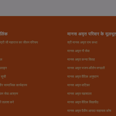
 लिंक
मानस अमृत परिवार के मूलभूत
ितेंद्री जी महाराज का जीवन परिचय
श्री मानस अमृत राम कथा
मानस अमृत गौ सेवा
फल
मानस अमृत कन्या विवाह
नलाइन
मानस अमृत भजन-कीर्तन मण्डली
 सूची
मानस अमृत वैदिक अनुष्ठान
और सामाजिक कार्यक्रम
मानस अमृत वाटिका
ाम सेवा आश्रम
मानस अमृत यज्ञशाला
ी तलाश करे
मानस अमृत वैदिक विद्यापीठ
मानस अमृत दैवीय आपदा सहायता कोष