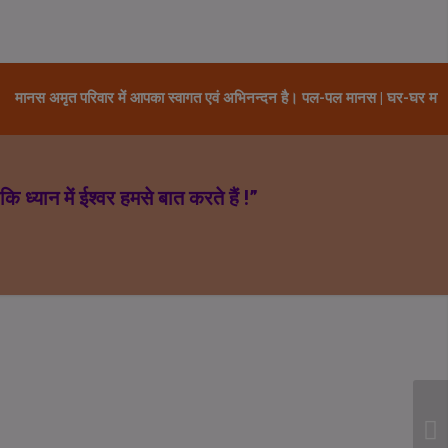
मृत परिवार में आपका स्वागत एवं अभिनन्दन है। पल-पल मानस | घर-घर मानस !! आ
कि ध्यान में ईश्वर हमसे बात करते हैं
!”
Next