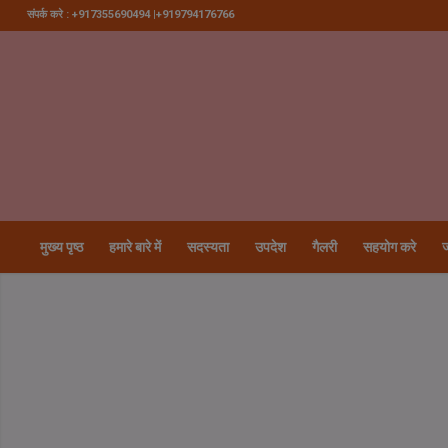
संपर्क करे : +917355690494 |+919794176766
मुख्य पृष्ठ
हमारे बारे में
सदस्यता
उपदेश
गैलरी
सहयोग करे
ज