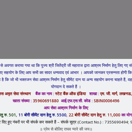
हमारे मूल सामाजिक एवं आध्यात्मिक कार्य
े अवगत कराया गया था कि पूज्य श्री जितेंद्री जी महाराज द्वारा आश्रम निर्माण हेतु लिए गए संक
न किए गए सहयोग के लिए आप सभी का सादर धन्यवाद एवं आभार । आपको जानकर प्रसन्नता होगी कि 
है कि जो भी भक्तजन सेवा आश्रम निर्माण हेतु सीमेंट दान या अन्य सहयोग करना चाहते हैं, वह
मानस अमृत गौ सेवा
योगदान दे सकते हैं ।
स अमृत सेवा संस्थान
बैंक का नाम :
स्टेट बैंक ऑफ इंडिया
शाखा :
एम. जी. मार्ग, लखनऊ
खाता संख्या :
35960691880
आई.एफ.एस.सी. कोड :
SBIN0006496
आप सेवा आश्रम निर्माण के लिए
हेतु रु. 501,
11 बोरी सीमेंट दान हेतु रु. 5500
,
22 बोरी सीमेंट दान हेतु रु. 11,000
का योग
आगामी आयोजन
िए हुए नंबरों पर भी संपर्क कर सकते हैं –
संपर्क सूत्र (Contact No.) : 73556904
॥ प्रेम से बोलिए राघव प्यारे की जय॥