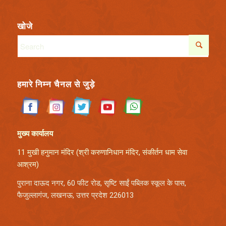
खोजे
हमारे निम्न चैनल से जुड़े
मुख्य कार्यालय
11 मुखी हनुमान मंदिर (श्री करुणानिधान मंदिर,
संकीर्तन धाम सेवा
आश्रम)
पुराना दाऊद नगर, 60 फीट रोड, सृष्टि साईं पब्लिक स्कूल के पास,
फैजुल्लागंज, लखनऊ, उत्तर प्रदेश 226013