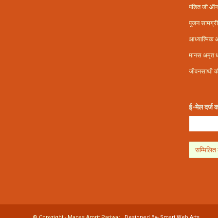
पंडित जी ऑ
पूजन सामग्री
आध्यात्मिक 
मानस अमृत ध
जीवनसाथी क
ई-मेल दर्ज क
© Copyright - Manas Amrit Pariwar .
Designed By- Smart Web Arts.