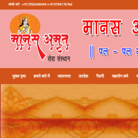
संपर्क करे : +917355690494 |+919794176766
मुख्य पृष्ठ
हमारे बारे में
सदस्यता
उपदेश
गैलरी
सहयोग करे
ज