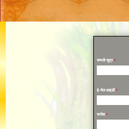
सम्पर्क सूत्र
*
ई-मेल आइडी
*
सन्देश
*