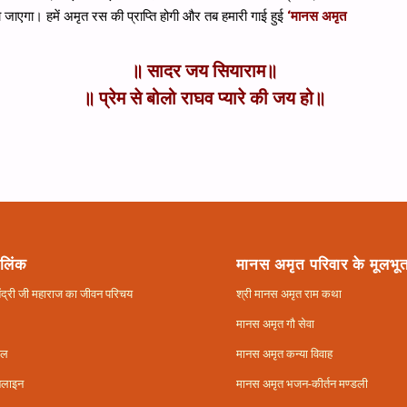
ाएगा। हमें अमृत रस की प्राप्ति होगी और तब हमारी गाई हुई
‘मानस अमृत
॥ सादर जय सियाराम॥
॥ प्रेम से बोलो राघव प्यारे की जय हो॥
 लिंक
मानस अमृत परिवार के मूलभूत
ितेंद्री जी महाराज का जीवन परिचय
श्री मानस अमृत राम कथा
मानस अमृत गौ सेवा
फल
मानस अमृत कन्या विवाह
नलाइन
मानस अमृत भजन-कीर्तन मण्डली