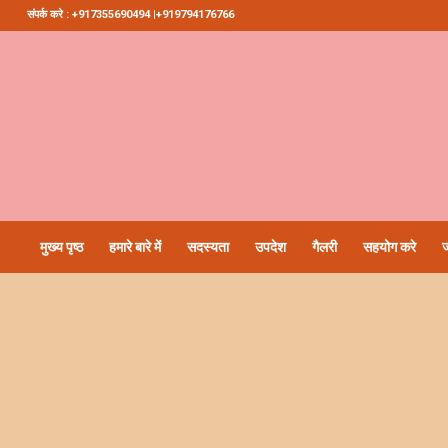
संपर्क करे : +917355690494 |+919794176766
मुख्य पृष्ठ
हमारे बारे में
सदस्यता
उपदेश
गैलरी
सहयोग करे
ज