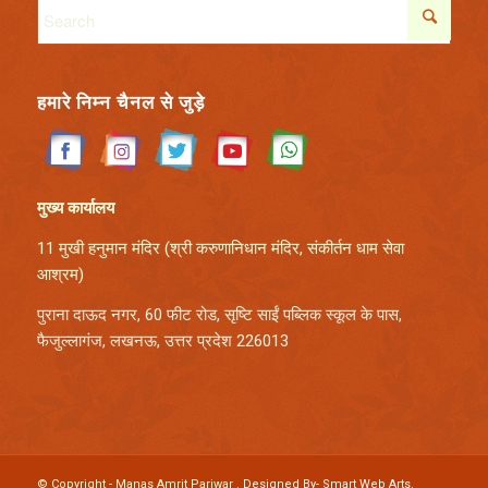
हमारे निम्न चैनल से जुड़े
मुख्य कार्यालय
11 मुखी हनुमान मंदिर (श्री करुणानिधान मंदिर,
संकीर्तन धाम सेवा
आश्रम)
पुराना दाऊद नगर, 60 फीट रोड, सृष्टि साईं पब्लिक स्कूल के पास,
फैजुल्लागंज, लखनऊ, उत्तर प्रदेश 226013
© Copyright - Manas Amrit Pariwar .
Designed By- Smart Web Arts.