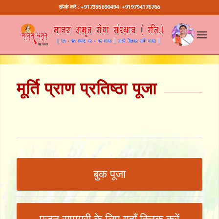
संपर्क करे : +917355690494 |+919794176766
मूर्ति प्राण प्रतिष्ठा पूजा
बुक पूजा