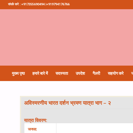
संपर्क करे : +917355690494 |+919794176766
मुख्य पृष्ठ
हमारे बारे में
सदस्यता
उपदेश
गैलरी
सहयोग करे
ज
अविस्मरणीय भारत दर्शन भ्रमण यात्रा भाग – २
यात्रा विवरण:
जनपद