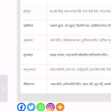
हरिद्वार
हर की पौड़ी, माता मनसा देवी, माता चंडी देवी, भारत माता म
ऋषिकेश
लक्ष्मण झूला, राम झूला, त्रिवेणी घाट, ऋषिकेश रिवर राफ्
अमृतसर
स्वर्ण मंदिर, जलियांवाला बाग, दुर्गियाना मंदिर, पार्टीशन 
कुरुक्षेत्र
ब्रह्मा सरोवर, भद्रकाली शक्तिपीठ श्रीदेवकोप मंदिर।
जम्मू-कटरा
कौल-कंदौली, बाण-गंगा, अर्धकुंवारी, माता वैष्णो देवी, भ
नैमिषारण्य
चक्रतीर्थ, ललितादेवी मंदिर, व्यास गद्दी, सूत गद्दी, दश
श्री मानस अमृत राम कथा